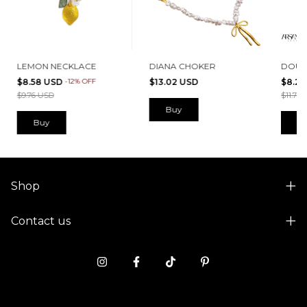
LEMON NECKLACE
DIANA CHOKER
DOUB
$8.58 USD
-
12
%
OFF
$13.02 USD
$8.2
$9.76 USD
$11.78
B
Shop
Contact us