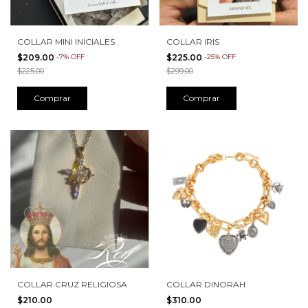
COLLAR MINI INICIALES
COLLAR IRIS
$209.00
-
7
%
OFF
$225.00
-
25
%
OFF
$225.00
$299.00
COLLAR CRUZ RELIGIOSA
COLLAR DINORAH
$210.00
$310.00