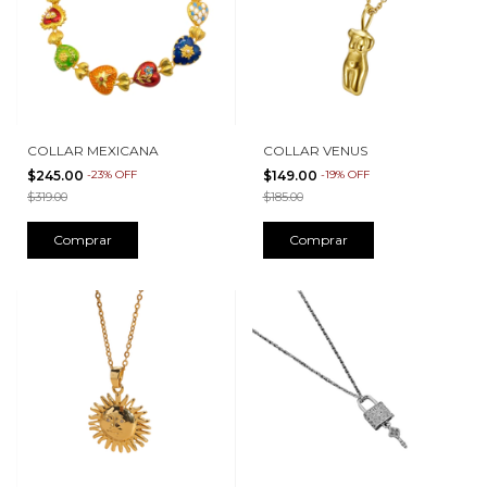
COLLAR MEXICANA
COLLAR VENUS
$245.00
-
23
%
OFF
$149.00
-
19
%
OFF
$319.00
$185.00
Comprar