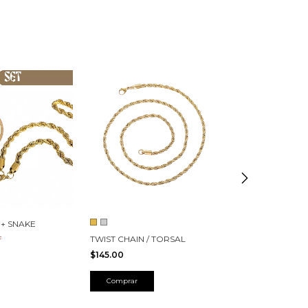
 + SNAKE
CADENA CUBA
TWIST CHAIN / TORSAL
F
$174.00
$145.00
Comprar
Comprar