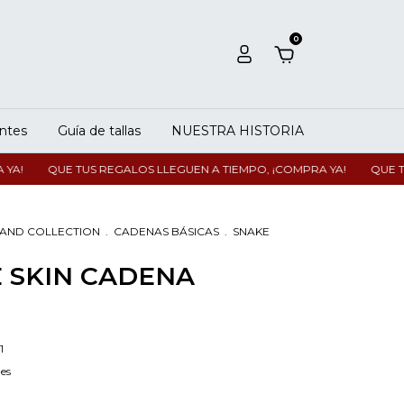
0
ntes
Guía de tallas
NUESTRA HISTORIA
!
QUE TUS REGALOS LLEGUEN A TIEMPO, ¡COMPRA YA!
QUE TUS 
SAND COLLECTION
.
CADENAS BÁSICAS
.
SNAKE
 SKIN CADENA
1
les