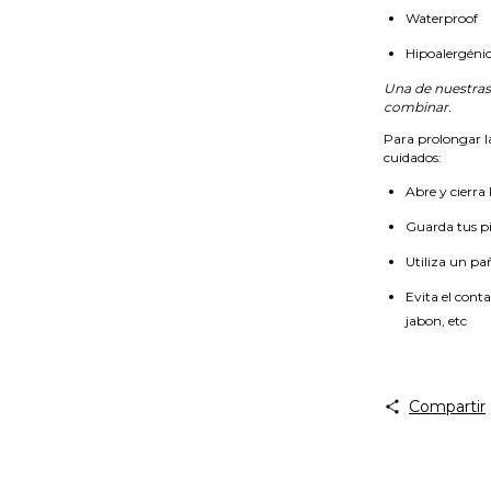
Waterproof
Hipoalergéni
Una de nuestras 
combinar.
Para prolongar l
cuidados:
Abre y cierra
Guarda tus pi
Utiliza un pañ
Evita el cont
jabon, etc
Compartir