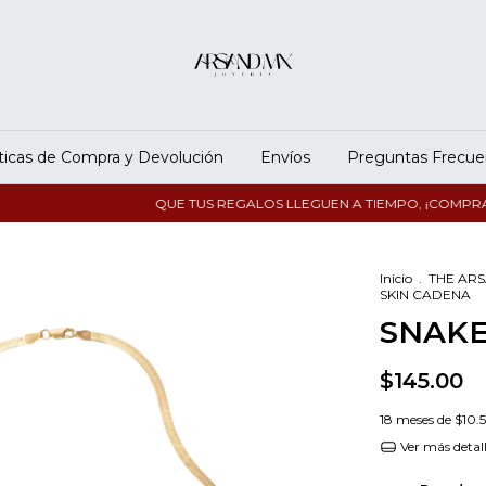
íticas de Compra y Devolución
Envíos
Preguntas Frecue
QUE TUS REGALOS LLEGUEN A TIEMPO, ¡COMPRA YA
Inicio
.
THE AR
SKIN CADENA
SNAKE
$145.00
18
meses de
$10.5
Ver más detal