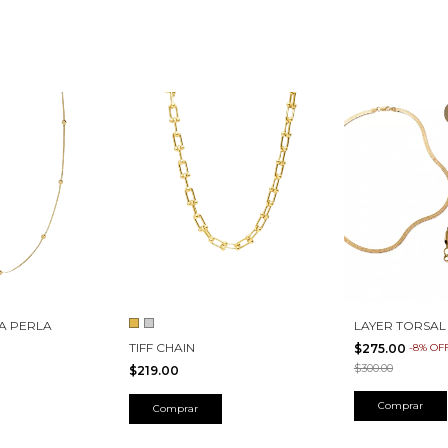
A PERLA
LAYER TORSAL
TIFF CHAIN
$275.00
-
8
%
OF
$300.00
$219.00
Comprar
Comprar