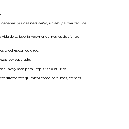
co
cadenas básicas best seller, unisex y súper fácil de
a vida de tu joyería recomendamos los siguientes
 los broches con cuidado.
ezas por separado.
o suave y seco para limpiarlas o pulirlas.
acto directo con químicos como perfumes, cremas,