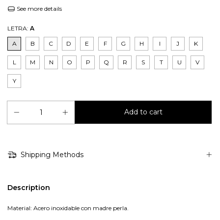
See more details
LETRA:
A
A
B
C
D
E
F
G
H
I
J
K
L
M
N
O
P
Q
R
S
T
U
V
Y
Shipping Methods
Description
Material: Acero inoxidable con madre perla.