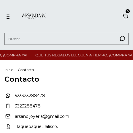
0
, ¡COMPRA YA!
QUE TUS REGALOS LLEGUEN A TIEMPO, ¡COMPRA YA
Inicio
.
Contacto
Contacto
523323288478
3323288478
arsand.joyeria@gmail.com
Tlaquepaque, Jalisco.